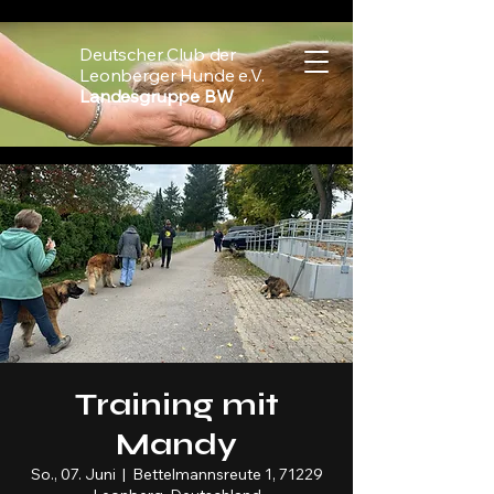
Deutscher Club der
Leonberger Hunde e.V.
Landesgruppe BW
Training mit
Mandy
So., 07. Juni
  |  
Bettelmannsreute 1, 71229