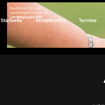
Deutscher Club der
Leonberger Hunde e.V.
Landesgruppe BW
Startseite
Aktuelle Infos
Termine