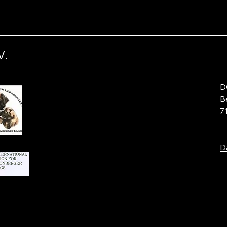
V.
D
B
7
D